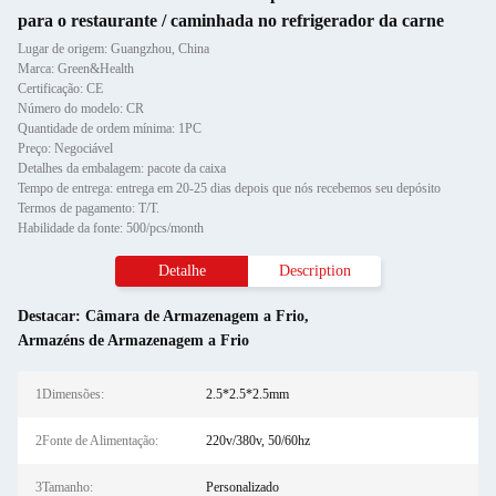
para o restaurante / caminhada no refrigerador da carne
Lugar de origem: Guangzhou, China
Marca: Green&Health
Certificação: CE
Número do modelo: CR
Quantidade de ordem mínima: 1PC
Preço: Negociável
Detalhes da embalagem: pacote da caixa
Tempo de entrega: entrega em 20-25 dias depois que nós recebemos seu depósito
Termos de pagamento: T/T.
Habilidade da fonte: 500/pcs/month
Detalhe
Description
Destacar:
Câmara de Armazenagem a Frio
,
Armazéns de Armazenagem a Frio
1Dimensões:
2.5*2.5*2.5mm
2Fonte de Alimentação:
220v/380v, 50/60hz
3Tamanho:
Personalizado