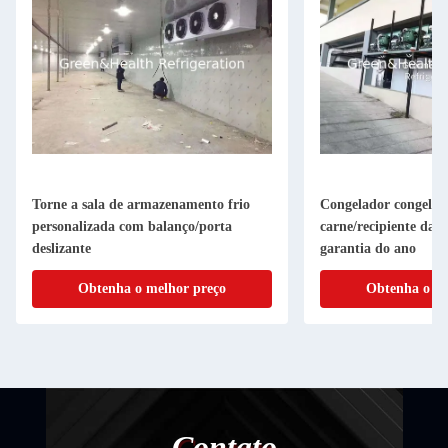
Torne a sala de armazenamento frio
Congelador congelado
personalizada com balanço/porta
carne/recipiente da 
deslizante
garantia do ano
Obtenha o melhor preço
Obtenha o me
Contato