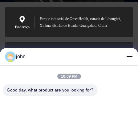
Parque industrial de GreenHealth, estrada de Lihongbei,
Xinhua, distrito de Huadu, Guangzhou, China
Endereço
john
lvdi11@greencooker.com
E-mail
10:09 PM
Good day, what product are you looking for?
0086-153-7406-6785
Telefone
Guangdong Green&Health Intelligence Cold