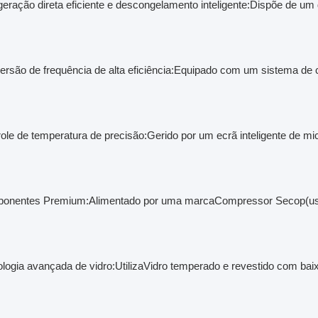
geração direta eficiente e descongelamento inteligente:
Dispõe de um 
rsão de frequência de alta eficiência:
Equipado com um sistema de co
ole de temperatura de precisão:
Gerido por um ecrã inteligente de m
onentes Premium:
Alimentado por uma marca
Compressor Secop
(u
logia avançada de vidro:
Utiliza
Vidro temperado e revestido com baix