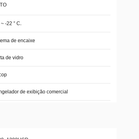
TO
 ~ -22 ° C.
tema de encaixe
ta de vidro
cop
gelador de exibição comercial