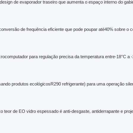
design de evaporador traseiro que aumenta o espaço interno do gabi
nversão de frequência eficiente que pode poupar até
40% sobre o c
icrocomputador para regulação precisa da temperatura entre
-18°C a 
sando produtos ecológicos
R290 refrigerante
) para uma operação silen
o teor de E
O vidro espessado é anti-desgaste, antiderrapante e projet