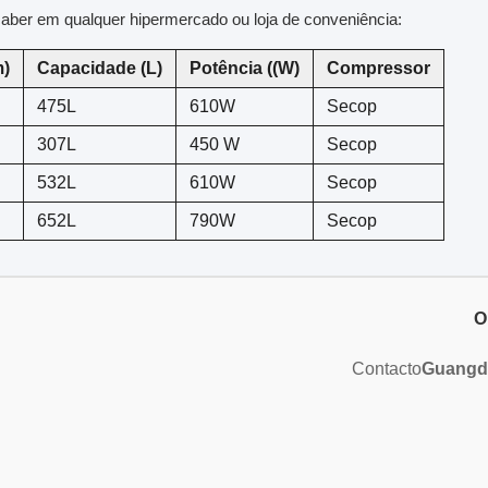
aber em qualquer hipermercado ou loja de conveniência:
)
Capacidade (L)
Potência ((W)
Compressor
475L
610W
Secop
307L
450 W
Secop
532L
610W
Secop
652L
790W
Secop
O
Contacto
Guangd