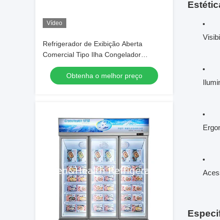
Estéti
Vídeo
Visib
Refrigerador de Exibição Aberta
Comercial Tipo Ilha Congelador
2000x1130x900mm 2-10°C/-15~-18°C
Obtenha o melhor preço
900/1350W para Alimentos
Ilumi
Congelados
Ergon
Acess
Especi