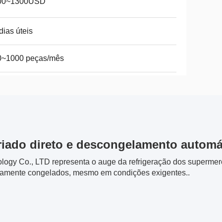
00~1300USD
dias úteis
0~1000 peças/mês
riado direto e descongelamento automá
gy Co., LTD representa o auge da refrigeração dos supermercad
tamente congelados, mesmo em condições exigentes..