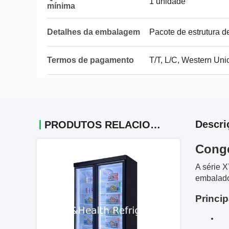
1 unidade
mínima
Detalhes da embalagem
Pacote de estrutura d
Termos de pagamento
T/T, L/C, Western Uni
Descri
PRODUTOS RELACIONADOS
Conge
A série 
embalado
Princi