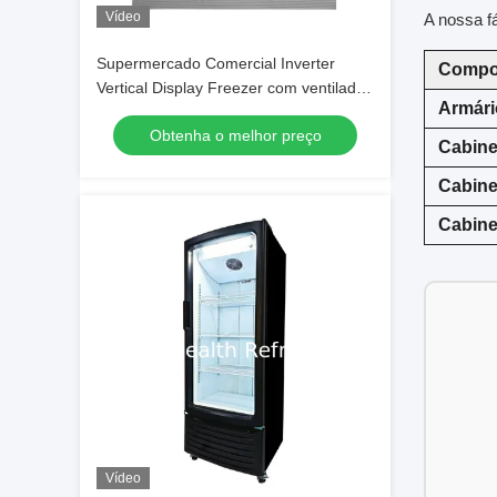
Vídeo
A nossa f
Supermercado Comercial Inverter
Compo
Vertical Display Freezer com ventilador
Armári
de refrigeração e descongelamento
Obtenha o melhor preço
automático
Cabine
Cabine
Cabine
Vídeo