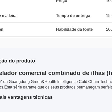
Preço
10
e madeira
Tempo de entrega
15 
on
Habilidade da fonte
50
ção do produto
lador comercial combinado de ilhas (f
XY da Guangdong Green&Health Intelligence Cold Chain Technolo
s.Esta série garante que os seus produtos permaneçam perfei
pais vantagens técnicas