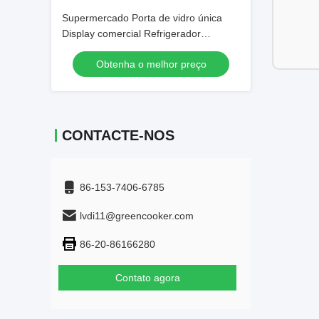
Supermercado Porta de vidro única
Display comercial Refrigerador
Refrigerador vertical Equipamento de
Obtenha o melhor preço
refrigeração de bebidas
CONTACTE-NOS
86-153-7406-6785
lvdi11@greencooker.com
86-20-86166280
Contato agora