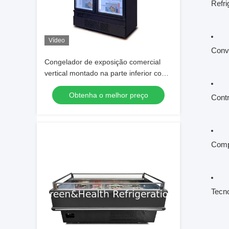
Refri
Vídeo
Conve
Congelador de exposição comercial
vertical montado na parte inferior com
2 portas de vidro e descongelamento
Obtenha o melhor preço
automático e exterior em aço
Contr
inoxidável
Comp
Tecno