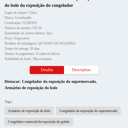
do bolo da exposição do congelador
Lugar de origem: China
Marca: Greenhealth
Certificação: CE,ROHS
Número do modelo: FH-20
Quantidade de ordem mínima: 5pcs
Preço: Negociável
Detalhes da embalagem: QUADRO DE MADEIRA
Tempo de entrega: 30 dias
Termos de pagamento: À saída da fábrica
Habilidade da fonte: 50pcs/semana
Detalhe
Description
Destacar:
Congelador da exposição do supermercado
,
Armários de exposição do bolo
Tags:
Armários de exposição do bolo
Congelador da exposição do supermercado
Congelador comercial da exposição do gelado