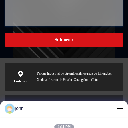
Submeter
Parque industrial de GreenHealth, estrada de Lihongbei,
Xinhua, distrito de Huadu, Guangzhou, China
Endereço
john
lvdi11@greencooker.com
E-mail
1:11 PM