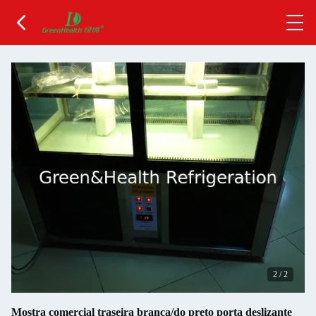
2
/
2
Mostra comercial traseira branca/do preto porta deslizante