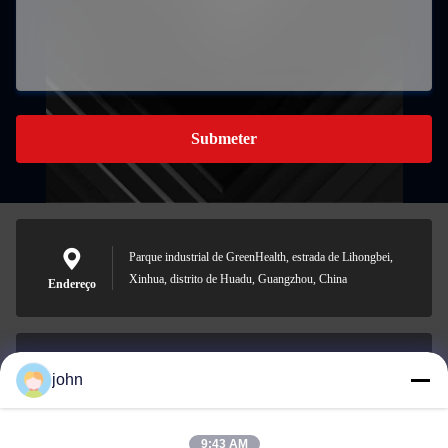
Submeter
Parque industrial de GreenHealth, estrada de Lihongbei,
Xinhua, distrito de Huadu, Guangzhou, China
Endereço
john
lvdi11@greencooker.com
E-mail
9:43 AM