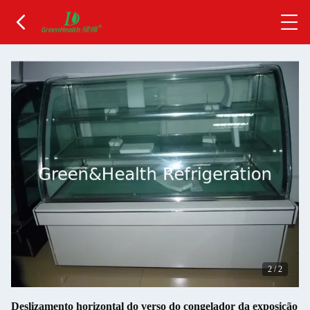
2
/
2
Deslizamento horizontal do verso do congelador da exposição