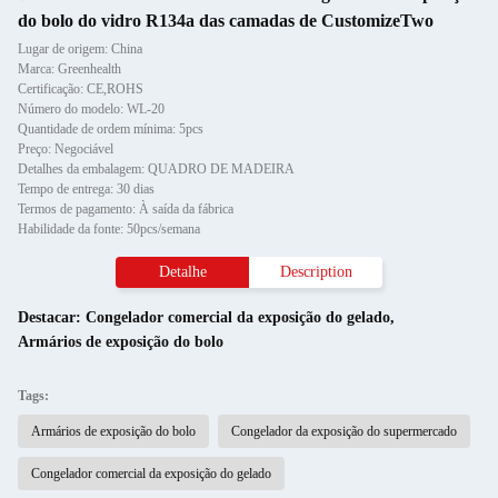
do bolo do vidro R134a das camadas de CustomizeTwo
Lugar de origem: China
Marca: Greenhealth
Certificação: CE,ROHS
Número do modelo: WL-20
Quantidade de ordem mínima: 5pcs
Preço: Negociável
Detalhes da embalagem: QUADRO DE MADEIRA
Tempo de entrega: 30 dias
Termos de pagamento: À saída da fábrica
Habilidade da fonte: 50pcs/semana
Detalhe
Description
Destacar:
Congelador comercial da exposição do gelado
,
Armários de exposição do bolo
Tags:
Armários de exposição do bolo
Congelador da exposição do supermercado
Congelador comercial da exposição do gelado