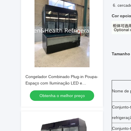
6. cercado
Cor opcio
Tamanho 
Congelador Combinado Plug-in Poupa-
Espaço com Iluminação LED e
Refrigerante R290
Nome de 
Obtenha o melhor preço
Conjunto-
refrigeraç
Conjunto-