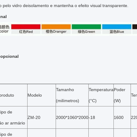
 pelo vidro deisolamento e mantenha o efeito visual transparente.
nal
opcional
Tamanho
Temperatura
Poder
produto
Modelo
Te
(milímetros)
(°C)
(W)
tipo de
ZM-20
2000*1060*2000
-18
1600
22
ão ar armário
tipo de