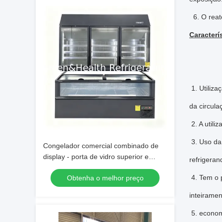
6. O reato
Caracterí
1. Utiliza
da circula
2. A utili
3. Uso da
Congelador comercial combinado de
display - porta de vidro superior e
refrigeran
congelador de ilha inferior para
4. Tem o p
Obtenha o melhor preço
supermercado
inteiramen
5. economi