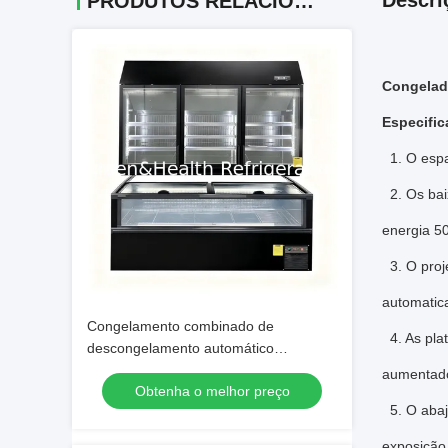
Descri
PRODUTOS RELACIONADOS
Congelad
Especifi
1. O esp
2. Os bai
energia 5
3. O proje
automatic
Congelamento combinado de
4. As pla
descongelamento automático
Merchandiser vertical e horizontal com
aumentad
Obtenha o melhor preço
-16°C a -22°C
5. O abaju
exposição