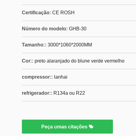
Certificação:
CE ROSH
Número do modelo:
GHB-30
Tamanho::
3000*1060*2000MM
Cor::
preto alaranjado do blune verde vermelho
compressor::
lanhai
refrigerador::
R134a ou R22
Peça umas citações