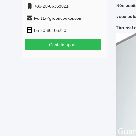
Nós aceit
+86-20-66358021
você col
lvdi11@greencooker.com
Tiro real 
86-20-86166280
Contato agora