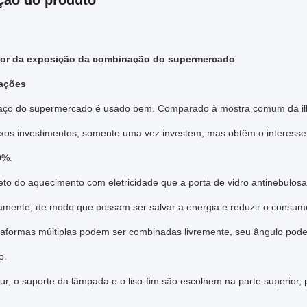
ção do produto
or da exposição da combinação do supermercado
cações
aço do supermercado é usado bem. Comparado à mostra comum da il
xos investimentos, somente uma vez investem, mas obtêm o interesse 
0%.
to do aquecimento com eletricidade que a porta de vidro antinebulosa
amente, de modo que possam ser salvar a energia e reduzir o consum
taformas múltiplas podem ser combinadas livremente, seu ângulo podem
o.
r, o suporte da lâmpada e o liso-fim são escolhem na parte superior, 
.