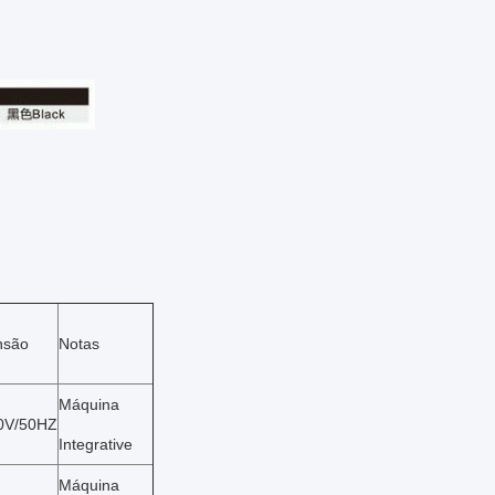
nsão
Notas
Máquina
0V/50HZ
Integrative
Máquina