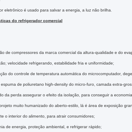
r eletrônico é usado para salvar a energia, a luz não brilha.
sticas do refrigerador comercial
ção de compressores da marca comercial da altura-qualidade e do evapo
ção; velocidade refrigerando, estabilidade fria e uniformidade;
zação do controle de temperatura automática do microcomputador, degel
 espuma de poliuretano high-density do micro-furo, camada extra-gros
do da perda assegurar o efeito da isolação, para conseguir a economia
rojeto muito humanizado do aberto-estilo, lá é área de exposição gran
te o interior do alimento, para atrair consumidores;
a de energia, proteção ambiental, e refrigerar rápido;