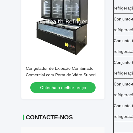
refrigeraç
Conjunto-
refrigeraç
Conjunto-
refrigeraç
Conjunto-
Congelador de Exibição Combinado
refrigeraç
Comercial com Porta de Vidro Superior
e Congelador Baú Ilha Inferior para
Conjunto-
Obtenha o melhor preço
Supermercado
refrigeraç
Conjunto-
CONTACTE-NOS
refrigeraç