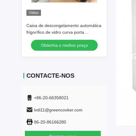
Vídeo
Caixa de descongelamento automática
frigorífico de vidro curva porta
deslizante ilha congelador
Obtenha o melhor preço
CONTACTE-NOS
+86-20-66358021
lvdi11@greencooker.com
86-20-86166280