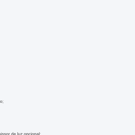
o;
issor de luz opcional;