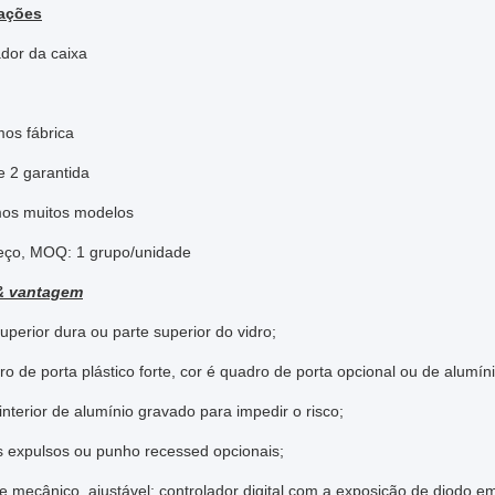
cações
dor da caixa
mos fábrica
e 2 garantida
mos muitos modelos
eço, MOQ: 1 grupo/unidade
& vantagem
uperior dura ou parte superior do vidro;
ro de porta plástico forte, cor é quadro de porta opcional ou de alumíni
interior de alumínio gravado para impedir o risco;
 expulsos ou punho recessed opcionais;
le mecânico, ajustável; controlador digital com a exposição de diodo em