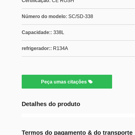
Certificação:
CE ROSH
Número do modelo:
SC/SD-338
Capacidade::
338L
refrigerador::
R134A
Peça umas citações
Detalhes do produto
Termos do pagamento & do transporte