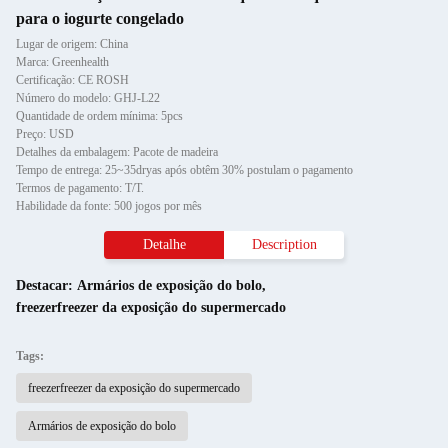
para o iogurte congelado
Lugar de origem: China
Marca: Greenhealth
Certificação: CE ROSH
Número do modelo: GHJ-L22
Quantidade de ordem mínima: 5pcs
Preço: USD
Detalhes da embalagem: Pacote de madeira
Tempo de entrega: 25~35dryas após obtêm 30% postulam o pagamento
Termos de pagamento: T/T.
Habilidade da fonte: 500 jogos por mês
Detalhe
Description
Destacar:
Armários de exposição do bolo
,
freezerfreezer da exposição do supermercado
Tags:
freezerfreezer da exposição do supermercado
Armários de exposição do bolo