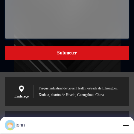
Submeter
Parque industrial de GreenHealth, estrada de Lihongbei,
Xinhua, distrito de Huadu, Guangzhou, China
Endereço
john
lvdi11@greencooker.com
E-mail