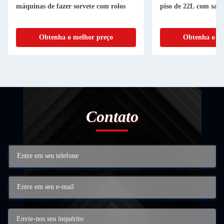
máquinas de fazer sorvete com rolos
piso de 22L com sabo
Obtenha o melhor preço
Obtenha o me
Contato