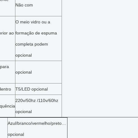
Não com
O meio vidro ou a
rior ao
formação de espuma
completa podem
opcional
 para
opcional
dentro
T5/LED opcional
220v/50hz /110v/60hz
equência
opcional
Azul/branco/vermelho/preto…
opcional