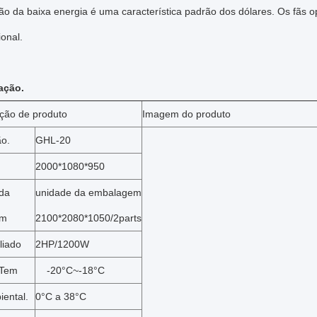
ão da baixa energia é uma característica padrão dos dólares. Os fãs 
ional.
ação.
ação de produto
Imagem do produto
o.
GHL-20
2000*1080*950
da
unidade da embalagem
em
2100*2080*1050/2parts
liado
2HP/1200W
 Tem
-20°C~-18°C
ental.
0°C a 38°C