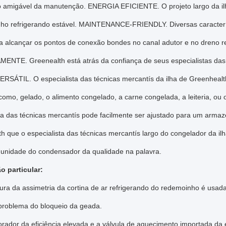
o amigável da manutenção. ENERGIA EFICIENTE. O projeto largo da il
o refrigerando estável. MAINTENANCE-FRIENDLY. Diversas característ
a alcançar os pontos de conexão bondes no canal adutor e no dreno
ENTE. Greenealth está atrás da confiança de seus especialistas das
VERSÁTIL. O especialista das técnicas mercantís da ilha de Greenhealth
omo, gelado, o alimento congelado, a carne congelada, a leiteria, ou
sta das técnicas mercantís pode facilmente ser ajustado para um arm
th que o especialista das técnicas mercantís largo do congelador da 
 unidade do condensador da qualidade na palavra.
o particular:
tura da assimetria da cortina de ar refrigerando do redemoinho é usada
 problema do bloqueio da geada.
orador da eficiência elevada e a válvula de aquecimento importada d