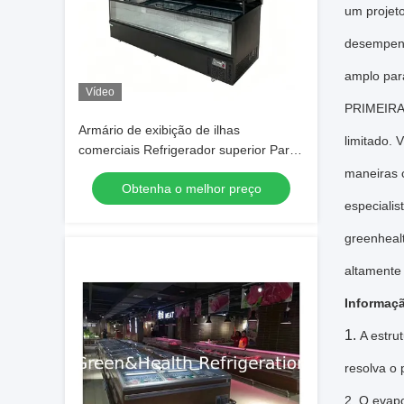
um projet
desempenh
amplo par
Vídeo
PRIMEIRAM
Armário de exibição de ilhas
limitado. 
comerciais Refrigerador superior Para
supermercados
maneiras c
Obtenha o melhor preço
especiali
greenheal
altamente
Informaçã
1.
A estru
resolva o
2. O evap