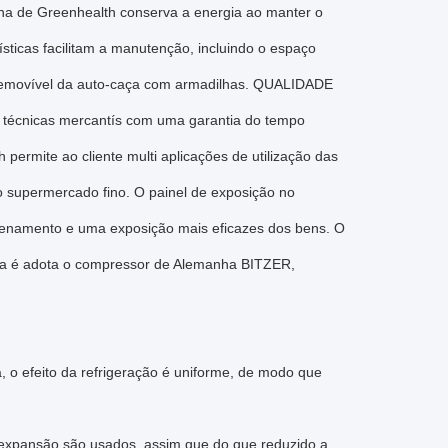
ha de Greenhealth conserva a energia ao manter o
icas facilitam a manutenção, incluindo o espaço
 removível da auto-caça com armadilhas. QUALIDADE
 técnicas mercantís com uma garantia do tempo
 permite ao cliente multi aplicações de utilização das
 o supermercado fino. O painel de exposição no
azenamento e uma exposição mais eficazes dos bens. O
ilha é adota o compressor de Alemanha BITZER,
, o efeito da refrigeração é uniforme, de modo que
a expansão são usados, assim que do que reduzido a