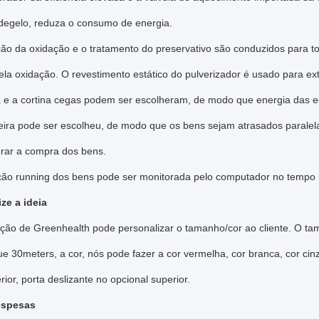
degelo, reduza o consumo de energia.
ção da oxidação e o tratamento do preservativo são conduzidos para to
la oxidação. O revestimento estático do pulverizador é usado para ex
a e a cortina cegas podem ser escolheram, de modo que energia das 
eleira pode ser escolheu, de modo que os bens sejam atrasados paral
erar a compra dos bens.
ição running dos bens pode ser monitorada pelo computador no tempo 
ze a ideia
ração de Greenhealth pode personalizar o tamanho/cor ao cliente. O 
e 30meters, a cor, nós pode fazer a cor vermelha, cor branca, cor cinz
rior, porta deslizante no opcional superior.
espesas