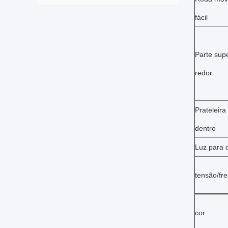
fácil
Parte supe
redor
Prateleira
dentro
Luz para 
tensão/fr
cor