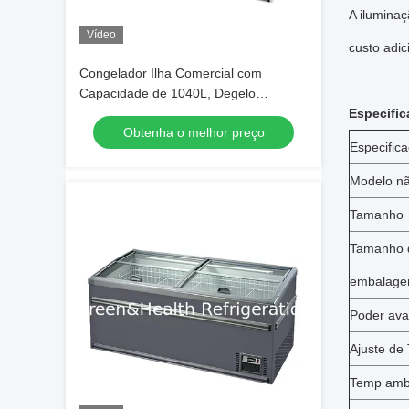
A iluminaç
Vídeo
custo adic
Congelador Ilha Comercial com
Capacidade de 1040L, Degelo
Automático e Refrigerante R290 para
Especific
Obtenha o melhor preço
Exibição em Supermercado
Especific
Modelo nã
Tamanho
Tamanho 
embalag
Poder ava
Ajuste de
Temp ambi