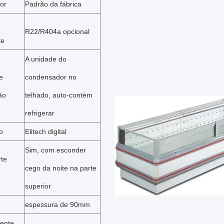
or
Padrão da fábrica
R22/R404a opcional
te
A unidade do
e
condensador no
ão
telhado, auto-contém
refrigerar
o
Elitech digital
Sim, com esconder
rte
cego da noite na parte
superior
espessura de 90mm
ente