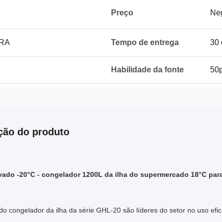
Preço
Ne
RA
Tempo de entrega
30 
Habilidade da fonte
50
ção do produto
vado -20°C - congelador 1200L da ilha do supermercado 18°C par
do congelador da ilha da série GHL-20 são líderes do setor no uso efi