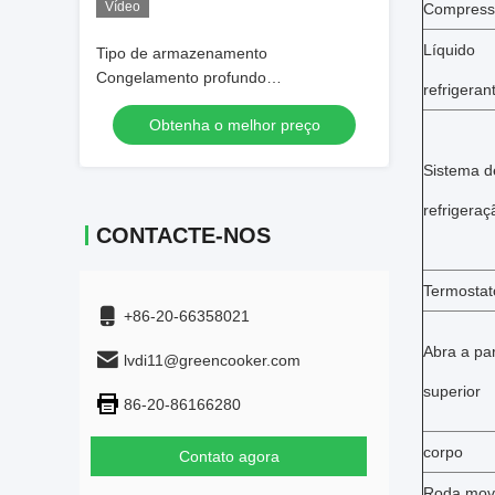
Vídeo
Compress
Líquido
Tipo de armazenamento
Congelamento profundo
refrigeran
Congelamento comercial de
Obtenha o melhor preço
mercadorias em grande escala Ilha de
armazenamento
Sistema d
refrigeraç
CONTACTE-NOS
Termostat
+86-20-66358021
Abra a pa
lvdi11@greencooker.com
superior
86-20-86166280
corpo
Contato agora
Roda mov