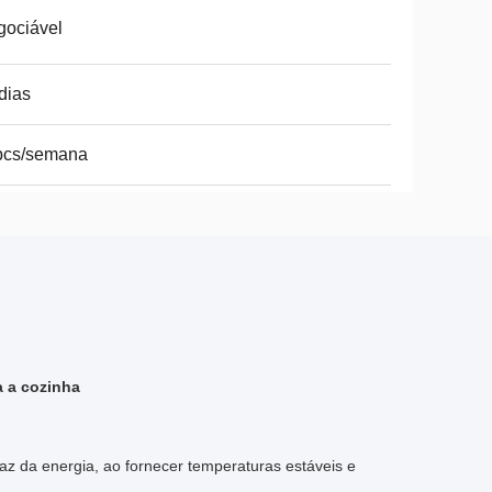
gociável
dias
pcs/semana
a a cozinha
caz da energia, ao fornecer temperaturas estáveis e