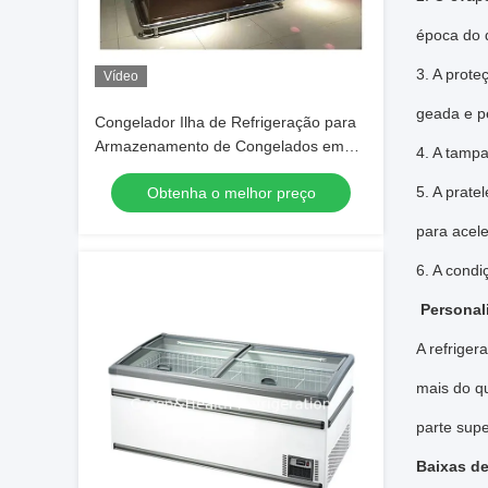
época do 
3. A prote
Vídeo
geada e pe
Congelador Ilha de Refrigeração para
Armazenamento de Congelados em
4. A tamp
Supermercado de Alta Qualidade
5. A prat
Obtenha o melhor preço
para acel
6. A cond
Personali
A refrige
mais do qu
parte supe
Baixas d