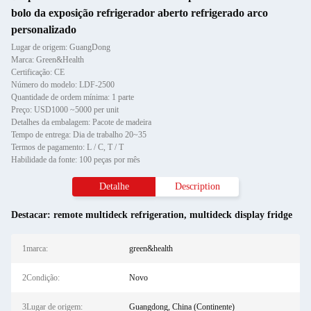
bolo da exposição refrigerador aberto refrigerado arco
personalizado
Lugar de origem: GuangDong
Marca: Green&Health
Certificação: CE
Número do modelo: LDF-2500
Quantidade de ordem mínima: 1 parte
Preço: USD1000 ~5000 per unit
Detalhes da embalagem: Pacote de madeira
Tempo de entrega: Dia de trabalho 20~35
Termos de pagamento: L / C, T / T
Habilidade da fonte: 100 peças por mês
Detalhe
Description
Destacar:
remote multideck refrigeration
,
multideck display fridge
1marca:
green&health
2Condição:
Novo
3Lugar de origem:
Guangdong, China (Continente)