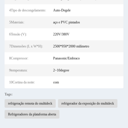
4Tipo de descongelamento:
Auto-Degele
5Materiais:
aço e PVC pintados
6Tensão (V):
220V/380V
7Dimensões (L x W*H):
2500*950*2000 milímetro
8Compressor:
Panasonic/Embraco
9temperatura:
2~10degree
10Cortina da noite:
com
Tags:
refrigeração remota do multideck
refrigerador da exposição do multideck
Refrigeradores da plataforma aberta