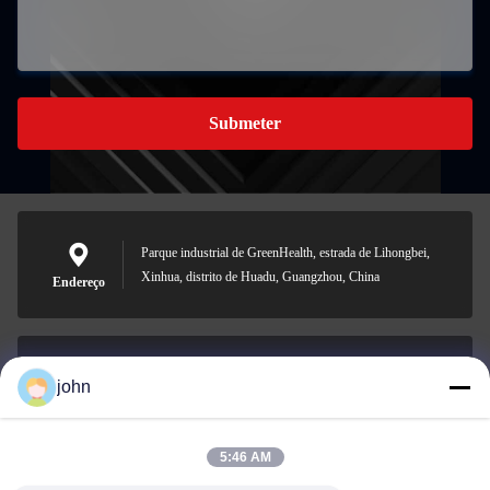
Submeter
Parque industrial de GreenHealth, estrada de Lihongbei,
Xinhua, distrito de Huadu, Guangzhou, China
Endereço
john
lvdi11@greencooker.com
E-mail
5:46 AM